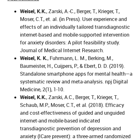
Weisel, K.K.
, Zarski, A.-C., Berger, T., Krieger, T.,
Moser, C.T., et. al. (in Press). User experience and
effects of an individually tailored transdiagnostic
internet-based and mobile-supported intervention
for anxiety disorders: A pilot feasibility study.
Journal of Medical Internet Research.
Weisel, K. K.
, Fuhrmann, L. M., Berking, M.,
Baumeister, H., Cuijpers, P., & Ebert, D. D. (2019).
Standalone smartphone apps for mental health—a
systematic review and meta-analysis. npj Digital
Medicine, 2(1), 1-10.
Weisel, K.K.
, Zarski, A.C., Berger, T., Krieger, T.,
Schaub, M.P., Moser, C.T., et al. (2018). Efficacy
and cost-effectiveness of guided and unguided
internet-and mobile-based indicated
transdiagnostic prevention of depression and
anxiety (ICare prevent): a three-armed randomized