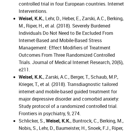
controlled trial in four European countries. Internet
Interventions.
Weisel, K.K.
, Lehr, D., Heber, E., Zarski, A.C., Berking,
M., Riper, H., et al. (2018). Severely Burdened
Individuals Do Not Need to Be Excluded From
Internet-Based and Mobile-Based Stress
Management: Effect Modifiers of Treatment
Outcomes From Three Randomized Controlled
Trials. Journal of Medical Internet Research, 20(6),
e211.
Weisel, K.K.
, Zarski, A.C., Berger, T., Schaub, M.P.,
Krieger, T., et al. (2018). Transdiagnostic tailored
internet-and mobile-based guided treatment for
major depressive disorder and comorbid anxiety:
Study protocol of a randomized controlled trial.
Frontiers in psychiatry, 9, 274.
Schlicker, S.,
Weisel, K.K.
, Buntrock, C., Berking, M.,
Nobis, S., Lehr, D., Baumeister, H., Snoek, F.J., Riper,