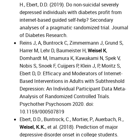
H., Ebert, D.D. (2019). Do non-suicidal severely
depressed individuals with diabetes profit from
internet-based guided self-help? Secondary
analyses of a pragmatic randomized trial. Journal
of Diabetes Research.
Reins J, A, Buntrock C, Zimmermann J, Grund S,
Harrer M, Lehr D, Baumeister H,
Weisel K
,
Domhardt M, Imamura K, Kawakami N, Spek V,
Nobis S, Snoek F, Cuijpers P, Klein J, P, Moritz S,
Ebert D, D: Efficacy and Moderators of Internet-
Based Interventions in Adults with Subthreshold
Depression: An Individual Participant Data Meta-
Analysis of Randomized Controlled Trials.
Psychother Psychosom 2020. doi:
10.1159/000507819
Ebert, D.D., Buntrock, C., Mortier, P., Auerbach, R.,
Weisel, K.K.
, et al. (2018). Prediction of major
depressive disorder onset in college students.