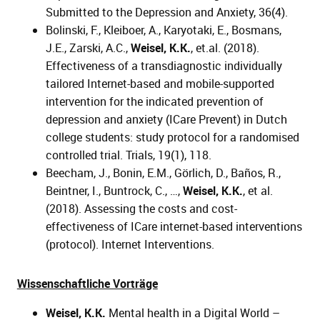
Submitted to the Depression and Anxiety, 36(4).
Bolinski, F., Kleiboer, A., Karyotaki, E., Bosmans,
J.E., Zarski, A.C.,
Weisel, K.K.
, et.al. (2018).
Effectiveness of a transdiagnostic individually
tailored Internet-based and mobile-supported
intervention for the indicated prevention of
depression and anxiety (ICare Prevent) in Dutch
college students: study protocol for a randomised
controlled trial. Trials, 19(1), 118.
Beecham, J., Bonin, E.M., Görlich, D., Baños, R.,
Beintner, I., Buntrock, C., …,
Weisel, K.K.
, et al.
(2018). Assessing the costs and cost-
effectiveness of ICare internet-based interventions
(protocol). Internet Interventions.
Wissenschaftliche Vorträge
Weisel, K.K.
Mental health in a Digital World –