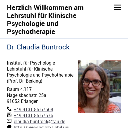
Herzlich Willkommen am
Lehrstuhl für Klinische
Psychologie und
Psychotherapie
Dr.
Claudia
Buntrock
ld Menü aufklappen
Institut für Psychologie
Lehrstuhl für Klinische
Psychologie und Psychotherapie
(Prof. Dr. Berking)
ld Menü aufklappen
Raum:
Raum 4.117
Nägelsbachstr. 25a
91052 Erlangen
Telefon:
+49 9131 85-67568
Faxnummer:
+49 9131 85-67576
E-Mail:
claudia.buntrock@fau.de
Webseite:
http://www.psych1.phil.uni-